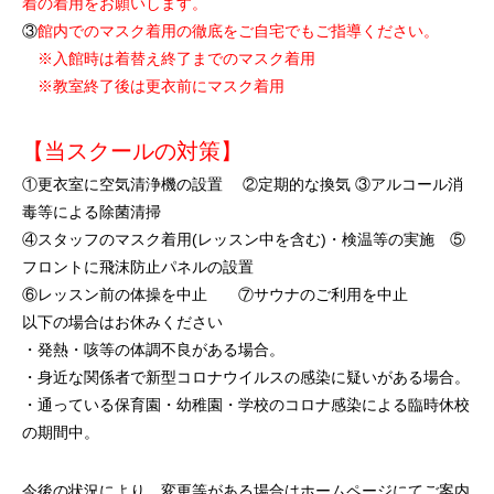
着の着用をお願いします。
③
館内でのマスク着用の徹底をご自宅でもご指導ください。
※入館時は着替え終了までのマスク着用
※教室終了後は更衣前にマスク着用
【当スクールの対策】
①更衣室に空気清浄機の設置 ②定期的な換気 ③アルコール消
毒等による除菌清掃
④スタッフのマスク着用(レッスン中を含む)・検温等の実施 ⑤
フロントに飛沫防止パネルの設置
⑥レッスン前の体操を中止 ⑦サウナのご利用を中止
以下の場合はお休みください
・発熱・咳等の体調不良がある場合。
・身近な関係者で新型コロナウイルスの感染に疑いがある場合。
・通っている保育園・幼稚園・学校のコロナ感染による臨時休校
の期間中。
今後の状況により、変更等がある場合はホームページにてご案内