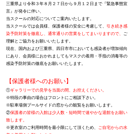
三重県より令和３年８月２７日から９月１２日まで『緊急事態宣
言』が発令に伴い、
当スクールの対応についてご案内いたします。
当スクールでは会員様、保護者様の安全に考慮して、
引き続き感
染予防対策を徹底し、通常通りの営業をしてまいりますので、
ご
理解とご協力をお願いいたします。
現在、国内および三重県、四日市市においても感染者が増加傾向
にあり、会員様におかれましてもマスクの着用・手指の消毒等の
感染予防対策の徹底をお願いいたします。
【保護者様へのお願い】
①
ギャラリーでの見学を当面の間、お控えください。
※特段の事由の場合はフロントにご相談下さい。
※駐車場側プールサイドの窓からの観覧をお願いします。
②
保護者の皆様の入館は少人数・短時間で速やかな退館をお願い
致します。
※更衣室のご利用時間を最小限にして頂くため、
ご自宅からの水