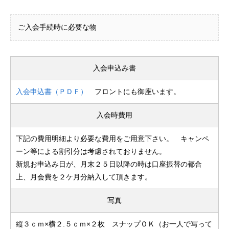
ご入会手続時に必要な物
入会申込み書
入会申込書（ＰＤＦ）
フロントにも御座います。
入会時費用
下記の費用明細より必要な費用をご用意下さい。 キャンペ
ーン等による割引分は考慮されておりません。
新規お申込み日が、月末２５日以降の時は口座振替の都合
上、月会費を２ケ月分納入して頂きます。
写真
縦３ｃｍ×横２.５ｃｍ×２枚 スナップＯＫ（お一人で写って