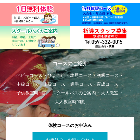
コースのご紹介
ベビーコース
ひよこ組
幼児コース
初級コース
中級コース
上級コース
選手コース・育成コース
子供教室時間割
スクールバスのご案内
大人教室
大人教室時間割
体験コースのお申込み